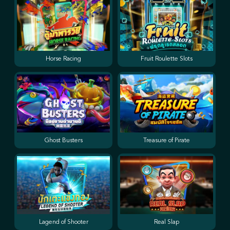
Horse Racing
Fruit Roulette Slots
Ghost Busters
Treasure of Pirate
Lagend of Shooter
Real Slap