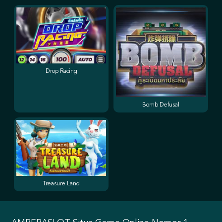
Drop Racing
Bomb Defusal
Treasure Land