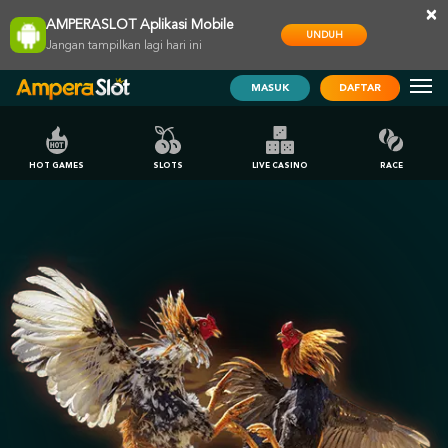
×
AMPERASLOT Aplikasi Mobile
UNDUH
Jangan tampilkan lagi hari ini
MASUK
DAFTAR
HOT GAMES
SLOTS
LIVE CASINO
RACE