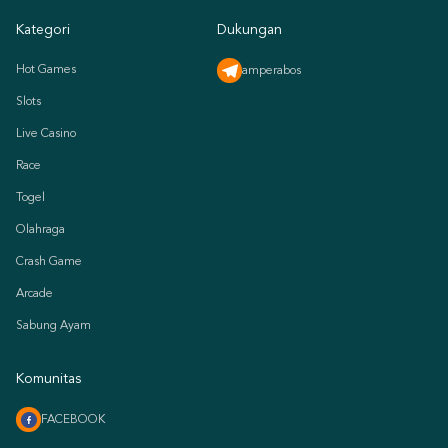
Kategori
Dukungan
Hot Games
amperabos
Slots
Live Casino
Race
Togel
Olahraga
Crash Game
Arcade
Sabung Ayam
Komunitas
FACEBOOK