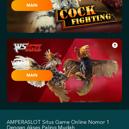
MAIN
WS168
MAIN
AMPERASLOT Situs Game Online Nomor 1
Dengan Akses Paling Mudah