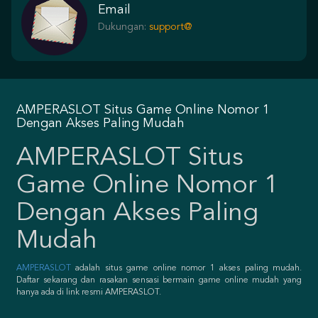
Email
Dukungan:
support@
AMPERASLOT Situs Game Online Nomor 1
Dengan Akses Paling Mudah
AMPERASLOT Situs
Game Online Nomor 1
Dengan Akses Paling
Mudah
AMPERASLOT
adalah situs game online nomor 1 akses paling mudah.
Daftar sekarang dan rasakan sensasi bermain game online mudah yang
hanya ada di link resmi AMPERASLOT.