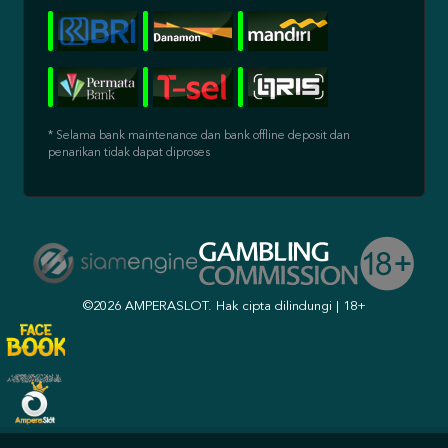
* Selama bank maintenance dan bank offline deposit dan
penarikan tidak dapat diproses
©2026 AMPERASLOT. Hak cipta dilindungi | 18+