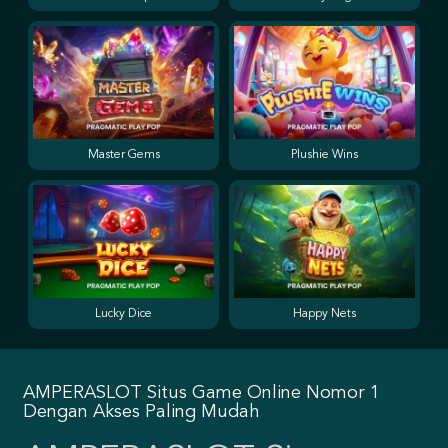
Master Gems
Plushie Wins
Lucky Dice
Happy Nets
AMPERASLOT Situs Game Online Nomor 1
Dengan Akses Paling Mudah