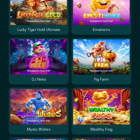
Lucky Tiger Gold Ultimate
Emotiwins
DJ Neko
Pig Farm
Mystic Wishes
Wealthy Frog