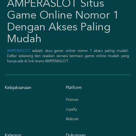
AMPERASLOT Situs
Game Online Nomor 1
Dengan Akses Paling
Mudah
AMPERASLOT
adalah situs game online nomor 1 akses paling mudah.
Daftar sekarang dan rasakan sensasi bermain game online mudah yang
hanya ada di link resmi AMPERASLOT.
Kebijaksanaan
Platform
Promosi
Loyalty
Referral
Kategori
Dukungan