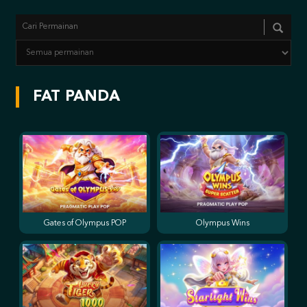
FAT PANDA
Gates of Olympus POP
Olympus Wins